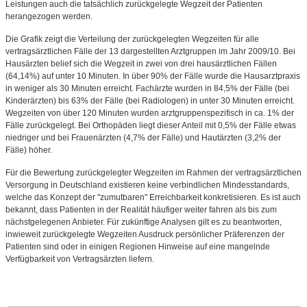
Leistungen auch die tatsächlich zurückgelegte Wegzeit der Patienten
herangezogen werden.
Die Grafik zeigt die Verteilung der zurückgelegten Wegzeiten für alle
vertragsärztlichen Fälle der 13 dargestellten Arztgruppen im Jahr 2009/10. Bei
Hausärzten belief sich die Wegzeit in zwei von drei hausärztlichen Fällen
(64,14%) auf unter 10 Minuten. In über 90% der Fälle wurde die Hausarztpraxis
in weniger als 30 Minuten erreicht. Fachärzte wurden in 84,5% der Fälle (bei
Kinderärzten) bis 63% der Fälle (bei Radiologen) in unter 30 Minuten erreicht.
Wegzeiten von über 120 Minuten wurden arztgruppenspezifisch in ca. 1% der
Fälle zurückgelegt. Bei Orthopäden liegt dieser Anteil mit 0,5% der Fälle etwas
niedriger und bei Frauenärzten (4,7% der Fälle) und Hautärzten (3,2% der
Fälle) höher.
Für die Bewertung zurückgelegter Wegzeiten im Rahmen der vertragsärztlichen
Versorgung in Deutschland existieren keine verbindlichen Mindesstandards,
welche das Konzept der "zumutbaren" Erreichbarkeit konkretisieren. Es ist auch
bekannt, dass Patienten in der Realität häufiger weiter fahren als bis zum
nächstgelegenen Anbieter. Für zukünftige Analysen gilt es zu beantworten,
inwieweit zurückgelegte Wegzeiten Ausdruck persönlicher Präferenzen der
Patienten sind oder in einigen Regionen Hinweise auf eine mangelnde
Verfügbarkeit von Vertragsärzten liefern.