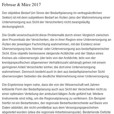
Februar & März 2017
Der objektive Bedarf (im Sinne der Bedarfsplanung im vertragsärztlichen
Sektor) ist mit dem subjektiven Bedarf an Ärzten (also der Wahrnehmung einer
Unterversorgung aus Sicht der Versicherten) nicht zwangsläufig
deckungsgleich.
Die Grafik veranschaulicht diese Problematik durch einen Vergleich zwischen
dem Prozentsatz der Versicherten, die in ihrer Region eine Unterversorgung an
Ärzten der jeweiligen Fachrichtung wahrnehmen, mit der Existenz einer
Überversorgung bzw. Normal- oder Unterversorgung aus bedarfsplanerischer
Sicht. Eine objektiv bemessene steigende Arztdichte und der Status eines
Kreises als »überversorgt« (der teils von der Arztdichte, teils von der
kreistypspezifischen allgemeinen Verhältniszahl abhängt) gehen mit einem
geringeren Anteil Versicherter einher, die dort eine Unterversorgung
wahrnehmen. Dennoch besteht auch in den aus bedarfsplanerischer Sicht
überversorgten Gebieten die deutliche Wahrnehmung einer Unterversorgung.
Die Ergebnisse legen nahe, dass die von der Wissenschaft seit Jahren
kritisierte Form der Bedarfsplanung auch aus Sicht der Versicherten nicht zu
einer optimalen Verteilung der ambulant tätigen Ärzte geführt hat. Weitere
Instrumente sind nötig, um die Regionalplanung zu verfeinern. Ein Beispiel
hierfür ist ein Bedarfsindex, der regionale Bedarfsunterschiede auf Basis von
Daten abbildet, die nicht unmittelbar aus dem Versorgungsgeschehen
abgeleitet wurden (etwa die regionale Arbeitslosenquote). Bestehende Defizite