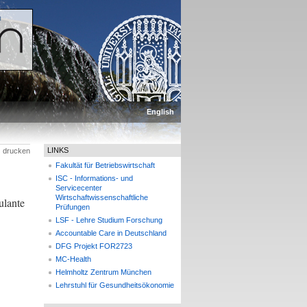
English
LINKS
drucken
Fakultät für Betriebswirtschaft
ISC - Informations- und
Servicecenter
Wirtschaftwissenschaftliche
ulante
Prüfungen
LSF - Lehre Studium Forschung
Accountable Care in Deutschland
DFG Projekt FOR2723
MC-Health
Helmholtz Zentrum München
Lehrstuhl für Gesundheitsökonomie