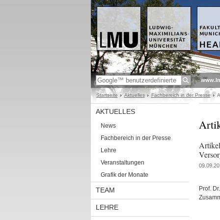
www.l
Startseite
Aktuelles
Fachbereich in der Presse
A
AKTUELLES
Arti
News
Fachbereich in der Presse
Artike
Lehre
Verso
Veranstaltungen
09.09.20
Grafik der Monate
Prof. D
TEAM
Zusamme
LEHRE