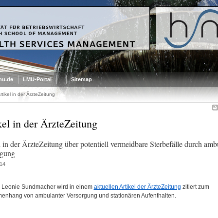
mu.de
LMU-Portal
Sitemap
rtikel in der ÄrzteZeitung
kel in der ÄrzteZeitung
l in der ÄrzteZeitung über potentiell vermeidbare Sterbefälle durch amb
rgung
14
r. Leonie Sundmacher wird in einem
aktuellen Artikel der ÄrzteZeitung
zitiert zum
nhang von ambulanter Versorgung und stationären Aufenthalten.