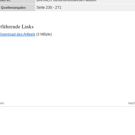
BARMER Gesundheitswesen aktuell
nen in:
Seite 230 - 271
e Quellenangabe:
rführende Links
Download des Artikels
(3 MByte)
ken
nach