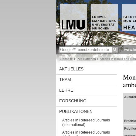
www.l
Startseite
Publikationen
Articles in Books and No
AKTUELLES
Moni
TEAM
ambu
LEHRE
Autore
FORSCHUNG
PUBLIKATIONEN
Articles in Refereed Journals
Erschi
(International)
Publika
Articles in Refereed Journals