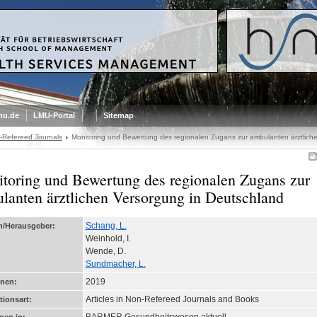
mu.de
LMU-Portal
Sitemap
n-Refereed Journals
Monitoring und Bewertung des regionalen Zugans zur ambulanten ärztlich
toring und Bewertung des regionalen Zugans zur
lanten ärztlichen Versorgung in Deutschland
Schang, L.
n/Herausgeber:
Weinhold, I.
Wende, D.
Sundmacher, L.
2019
enen:
Articles in Non-Refereed Journals and Books
tionsart: