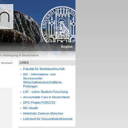
English
en Versorgung in Deutschland
LINKS
drucken
Fakultät für Betriebswirtschaft
ISC - Informations- und
Servicecenter
Wirtschaftwissenschaftliche
Prüfungen
LSF - Lehre Studium Forschung
Accountable Care in Deutschland
DFG Projekt FOR2723
MC-Health
Helmholtz Zentrum München
Lehrstuhl für Gesundheitsökonomie