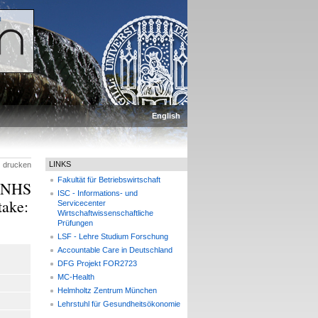
English
LINKS
drucken
Fakultät für Betriebswirtschaft
e NHS
ISC - Informations- und
take:
Servicecenter
Wirtschaftwissenschaftliche
Prüfungen
LSF - Lehre Studium Forschung
Accountable Care in Deutschland
DFG Projekt FOR2723
MC-Health
Helmholtz Zentrum München
Lehrstuhl für Gesundheitsökonomie