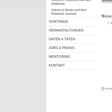
Articles in Refereed Journals
erschie
(National)
Articles in Books and Non-
Refereed Journals
Weite
VORTRÄGE
VERANSTALTUNGEN
DATEN 4 TATEN
JOBS & PRAXIS
MENTORING
KONTAKT
druc