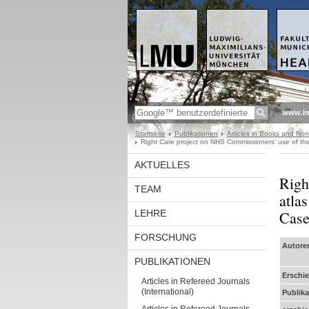
www.l
Startseite
Publikationen
Articles in Books and No
Right Care project on NHS Commissioners’ use of the 
AKTUELLES
Righ
TEAM
atlas
LEHRE
Case
FORSCHUNG
Autore
PUBLIKATIONEN
Erschi
Articles in Refereed Journals
(International)
Publika