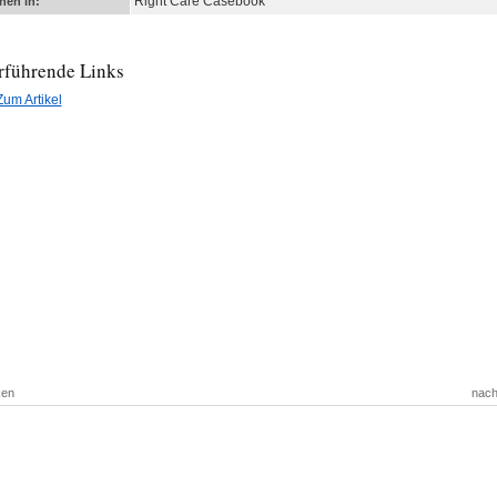
Right Care Casebook
nen in:
rführende Links
Zum Artikel
ken
nach