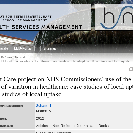
mu.de
LMU-Portal
Sitemap
n-Refereed Journals
NHS atlas of variation in healthcare: case studies of local uptake: Case studies of local uptake
t Care project on NHS Commissioners’ use of th
 of variation in healthcare: case studies of local up
 studies of local uptake
Schang, L.
n/Herausgeber:
Morton, A.
2012
enen:
Articles in Non-Refereed Journals and Books
tionsart: